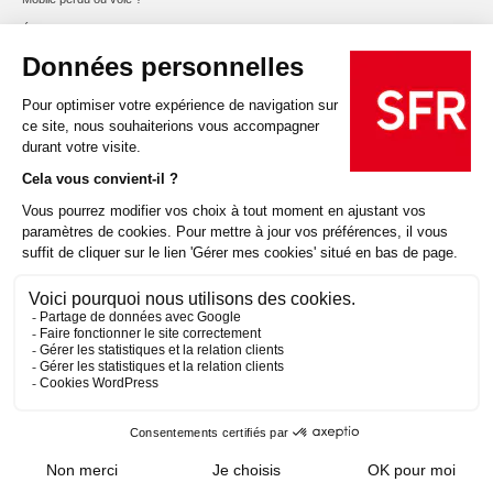
État du réseau
Signaler un dommage réseau
Offres et services
Tarifs conditions
Résiliation
Rétractation
Handicap
@2025 SFR
Mentions légales
Espace Opérateur
Données personnelles