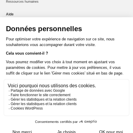
Ressources humaines
Aide
Mot de passe oublié ?
Mobile perdu ou volé ?
État du réseau
Signaler un dommage réseau
Offres et services
Tarifs conditions
Résiliation
Rétractation
Handicap
@2025 SFR
Mentions légales
Espace Opérateur
Données personnelles