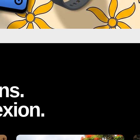
ns.
xion.