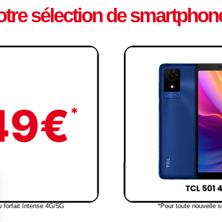
otre sélection de smartphon
u forfait Intense 4G/5G
*Pour toute nouvelle s