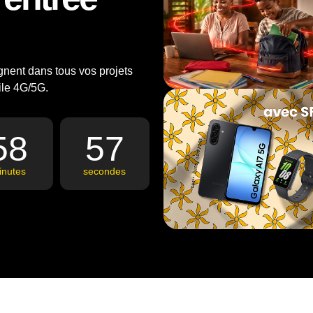
nent dans tous vos projets
bile 4G/5G.
58
56
inutes
secondes