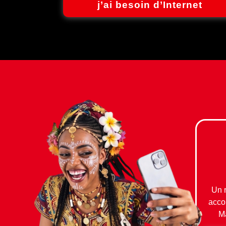
j’ai besoin d’Internet
Un 
acco
M