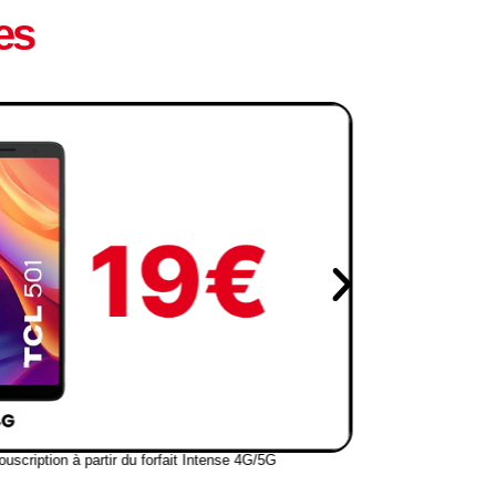
es
ouscription à partir du forfait Intense 4G/5G
*