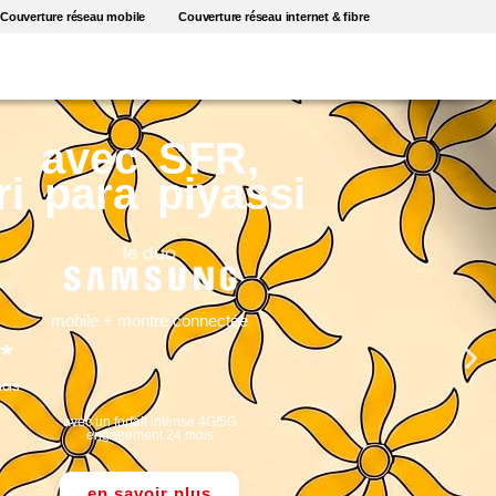
Couverture réseau mobile
Couverture réseau internet & fibre
avec SFR,
ri para piyassi
mobile + montre connectée
*
ois
avec un forfait intense 4G/5G
engagement 24 mois
en savoir plus