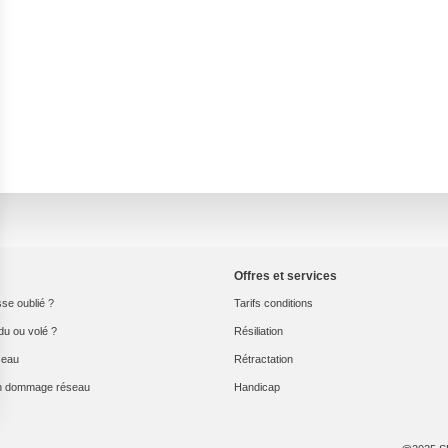
Offres et services
se oublié ?
Tarifs conditions
du ou volé ?
Résiliation
seau
Rétractation
un dommage réseau
Handicap