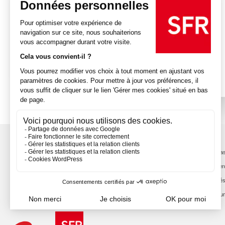
Restez en contact
Aide
Trouver un espace SFR
Mot de pas
Nous contacter
Mobile per
Les applications SFR
État du ré
Ressources humaines
Signaler 