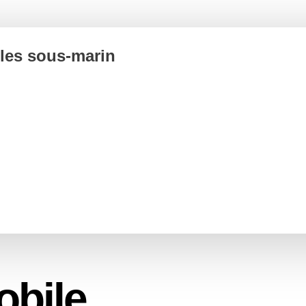
bles sous-marin
obile