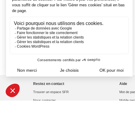
Restez en contact
Aide
Trouver un espace SFR
Mot de pas
Nous contacter
Mobile per
Les applications SFR
État du ré
Ressources humaines
Signaler 