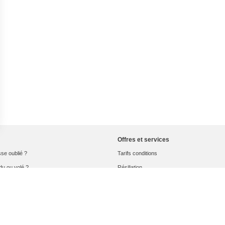
Offres et services
se oublié ?
Tarifs conditions
du ou volé ?
Résiliation
seau
Rétractation
un dommage réseau
Handicap