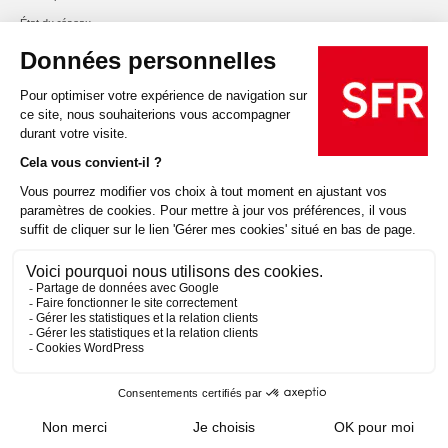
État du réseau
Signaler un dommage réseau
Offres et services
Tarifs conditions
Résiliation
Rétractation
Handicap
@2025 SFR
Mentions légales
Espace Opérateur
Données personnelles